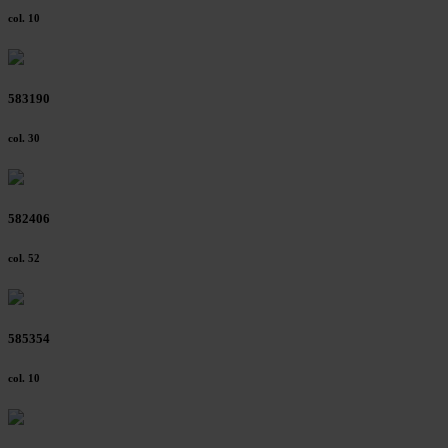
col. 10
583190
col. 30
582406
col. 52
585354
col. 10