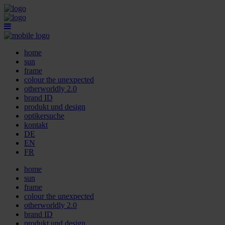
home
sun
frame
colour the unexpected
otherworldly 2.0
brand ID
produkt und design
optikersuche
kontakt
DE
EN
FR
home
sun
frame
colour the unexpected
otherworldly 2.0
brand ID
produkt und design