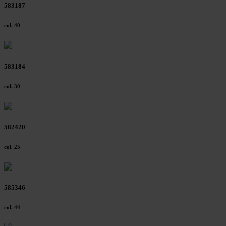
583187
col. 40
583184
col. 30
582420
col. 25
585346
col. 44