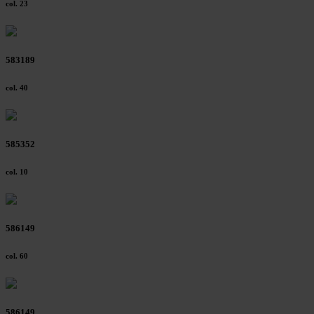
col. 23
583189
col. 40
585352
col. 10
586149
col. 60
586149