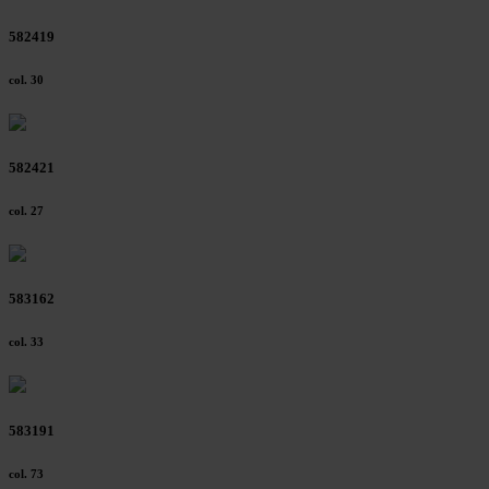
582419
col. 30
582421
col. 27
583162
col. 33
583191
col. 73