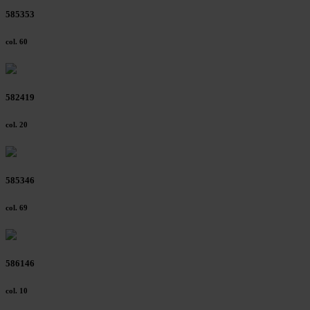
585353
col. 60
582419
col. 20
585346
col. 69
586146
col. 10