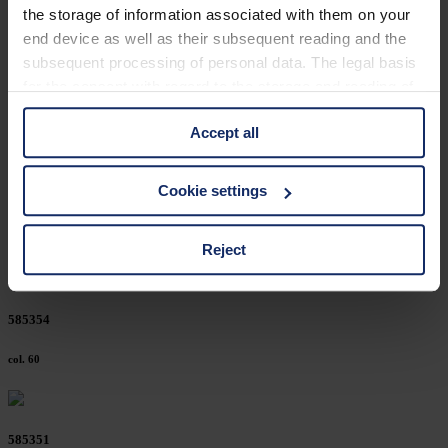
the storage of information associated with them on your
end device as well as their subsequent reading and the
subsequent processing of personal data. The legal basis
586150
for the consent with regard to the storage and reading of
information is Art. 25 para. 1 TDDDG and with regard to
col. 30
Accept all
the processing of personal data Art. 6 para. 1 lit. a
GDPR. We also use cookies from third-party providers.
You can find a list of cookies under "Details". In these
Cookie settings
583185
cases, the consent in these cases the transfer of data to
third countries, in particular to the U.S.A.
col. 36
Reject
You can consent to the use of non-essential cookies by
585354
clicking on the "Accept all" button or change your mind by
clicking on "Reject". You can access your settings at any
col. 60
time and deselect cookies at any time (in the Privacy
Policy and in the footer of our website).
585351
Further information on the procedures used and your