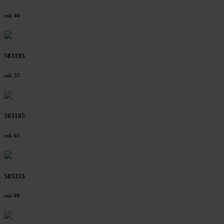
rights can be found in our
Privacy Policy
|
Imprint
col. 44
583185
col. 37
583185
col. 65
585355
col. 60