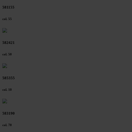
581155
col. 55
582421
col. 50
585355
col. 10
583190
col. 70