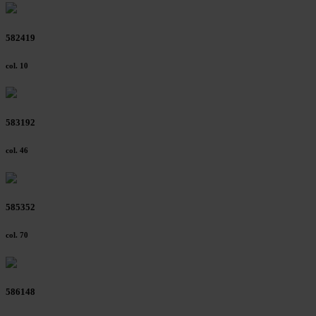
582419
col. 10
583192
col. 46
585352
col. 70
586148