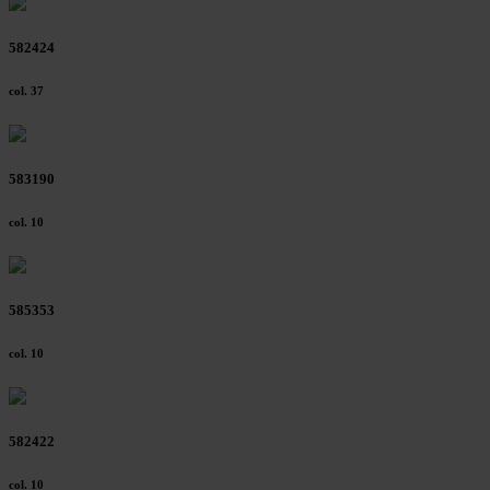
582424
col. 37
583190
col. 10
585353
col. 10
582422
col. 10